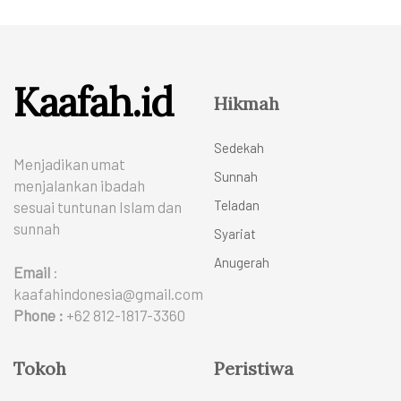
Kaafah.id
Hikmah
Sedekah
Menjadikan umat
Sunnah
menjalankan ibadah
Teladan
sesuai tuntunan Islam dan
sunnah
Syariat
Anugerah
Email
:
kaafahindonesia@gmail.com
Phone :
+62 812-1817-3360
Tokoh
Peristiwa