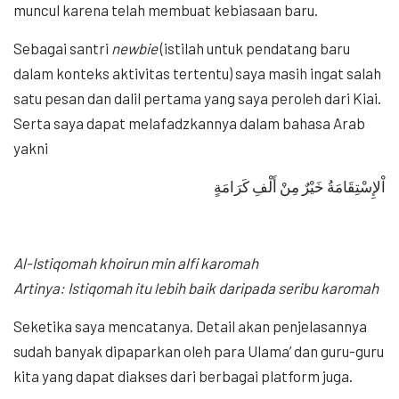
muncul karena telah membuat kebiasaan baru.
Sebagai santri
newbie
(istilah untuk pendatang baru
dalam konteks aktivitas tertentu) saya masih ingat salah
satu pesan dan dalil pertama yang saya peroleh dari Kiai.
Serta saya dapat melafadzkannya dalam bahasa Arab
yakni
اْلإِسْتِقَامَةُ خَيْرٌ مِنْ أَلْفِ كَرَامَةٍ
Al-Istiqomah khoirun min alfi karomah
Artinya: Istiqomah itu lebih baik daripada seribu karomah
Seketika saya mencatanya. Detail akan penjelasannya
sudah banyak dipaparkan oleh para Ulama’ dan guru-guru
kita yang dapat diakses dari berbagai platform juga.