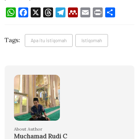
WhatsApp
Facebook
X
Threads
Telegram
Mendeley
Email
Print
Shar
Tags:
Apa itu istiqomah
Istiqomah
About Author
Muchamad Rudi C