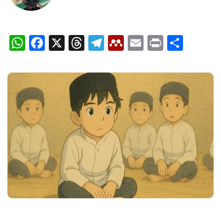
WhatsApp
Facebook
X
Threads
Telegram
Mendeley
Email
Print
Shar