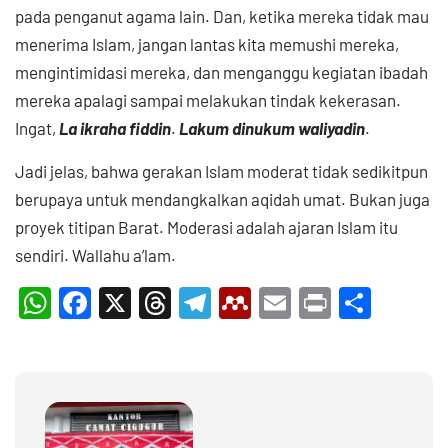
pada penganut agama lain. Dan, ketika mereka tidak mau
menerima Islam, jangan lantas kita memushi mereka,
mengintimidasi mereka, dan menganggu kegiatan ibadah
mereka apalagi sampai melakukan tindak kekerasan.
Ingat,
La ikraha fiddin
.
Lakum dinukum waliyadin
.
Jadi jelas, bahwa gerakan Islam moderat tidak sedikitpun
berupaya untuk mendangkalkan aqidah umat. Bukan juga
proyek titipan Barat. Moderasi adalah ajaran Islam itu
sendiri. Wallahu a’lam.
WhatsApp
Facebook
X
Threads
Telegram
Mendeley
Email
Print
Shar