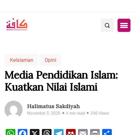
Keislaman
Opini
Media Pendidikan Islam:
Kuatkan Nilai Islami
Halimatus Sakdiyah
November 3, 2025
4 min read
246 Views
WhatsApp
Facebook
X
Threads
Telegram
Mendeley
Email
Print
Shar