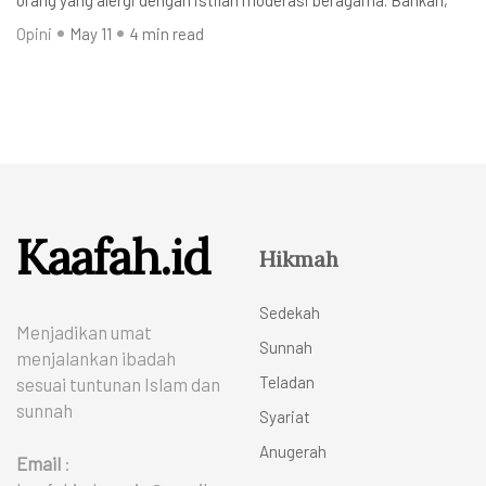
orang yang alergi dengan istilah moderasi beragama. Bahkan,
Opini
May 11
4 min read
Kaafah.id
Hikmah
Sedekah
Menjadikan umat
Sunnah
menjalankan ibadah
Teladan
sesuai tuntunan Islam dan
sunnah
Syariat
Anugerah
Email
: