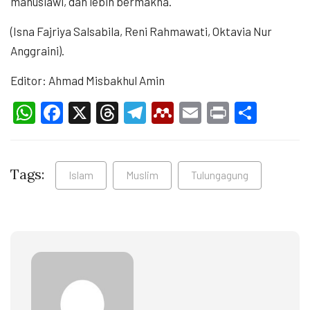
manusiawi, dan lebih bermakna.
(Isna Fajriya Salsabila, Reni Rahmawati, Oktavia Nur
Anggraini).
Editor: Ahmad Misbakhul Amin
WhatsApp
Facebook
X
Threads
Telegram
Mendeley
Email
Print
Shar
Tags:
Islam
Muslim
Tulungagung