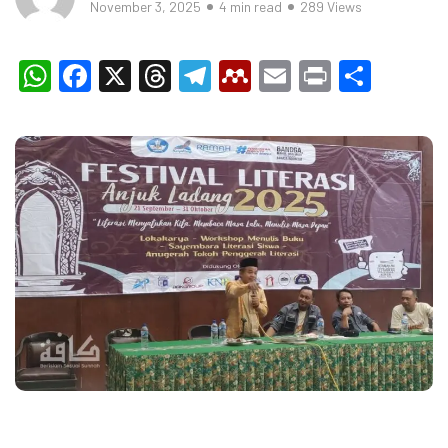
November 3, 2025
4 min read
289 Views
WhatsApp
Facebook
X
Threads
Telegram
Mendeley
Email
Print
Shar