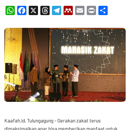
WhatsApp
Facebook
X
Threads
Telegram
Mendeley
Email
Print
Shar
Kaafah.id, Tulungagung – Gerakan zakat terus
dimaksimalkan agar bisa memberikan manfaat untuk