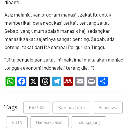
dibantu.
Aziz melanjutkan program manasik zakat itu untuk
memberikan peran edukasi terkait tentang zakat.
Sebab, yang umum adalah manasik haji sedangkan
manasik zakat sejatinya sangat penting. Sebab, ada
potensi zakat dari RA sampai Perguruan Tinggi.
“Jika pengelolaan zakat ini maksimal maka akan menjadi
tonggak ekonomi Indonesia,’’ terang dia. (*)
WhatsApp
Facebook
X
Threads
Telegram
Mendeley
Email
Print
Shar
Tags:
BAZNAS
Baznas Jatim
Beasiswa
BOTA
Manasik Zakat
Tulungagung