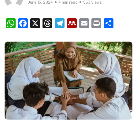
June 13, 2024
4 min read
553 Views
WhatsApp
Facebook
X
Threads
Telegram
Mendeley
Email
Print
Shar