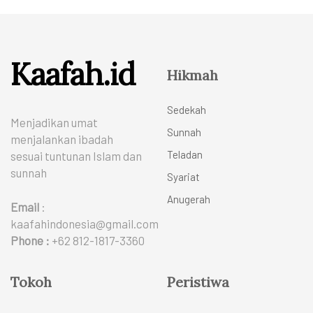
Kaafah.id
Hikmah
Sedekah
Menjadikan umat
Sunnah
menjalankan ibadah
Teladan
sesuai tuntunan Islam dan
sunnah
Syariat
Anugerah
Email
:
kaafahindonesia@gmail.com
Phone :
+62 812-1817-3360
Tokoh
Peristiwa