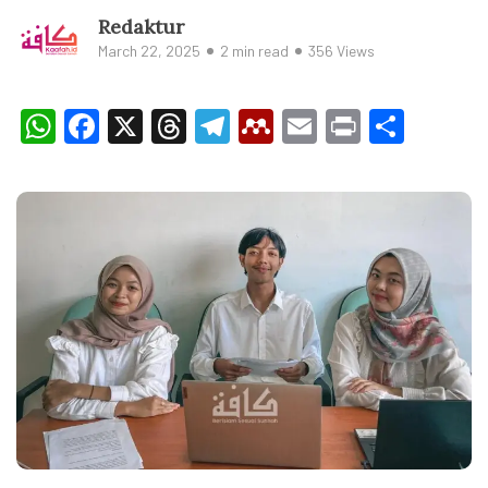
Redaktur
March 22, 2025
2 min read
356 Views
WhatsApp
Facebook
X
Threads
Telegram
Mendeley
Email
Print
Shar