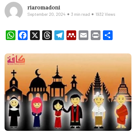
riaromadoni
September 20, 2024
3 min read
1932 Views
WhatsApp
Facebook
X
Threads
Telegram
Mendeley
Email
Print
Shar