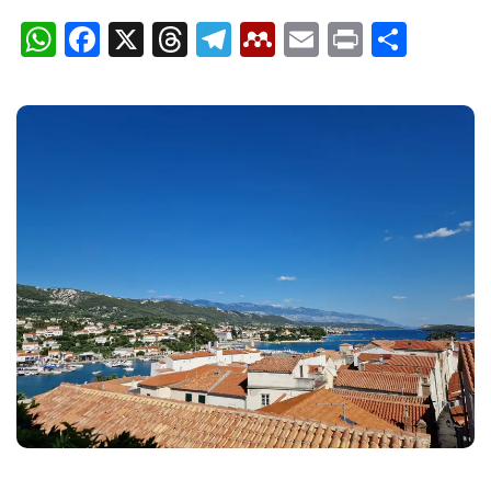
WhatsApp
Facebook
X
Threads
Telegram
Mendeley
Email
Print
Shar