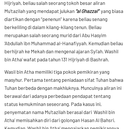
Hijriyah, beliau salah seorang tokoh besar aliran
Mu’tazilah yang mendapat julukan
“al Ghazzal”
yang biasa
diartikan dengan “penenun” karena beliau senang
berkeliling di dalam kilang-kilang tenun. Beliau
merupakan salah seorang murid dari Abu Hasyim
‘Abdullah ibn Muhammad al-Hanafiyyah. Kemudian beliau
berhijrah ke Mekah dan mengenal ajaran Syi’ah. Washil
bin Atha’ wafat pada tahun 131 Hijriyah di Bashrah.
Wasil bin Atha memiliki tiga pokok pemikiran yang
masyhur. Pertama tentang peniadaan sifat Tuhan bahwa
Tuhan berbeda dengan makhluknya. Munculnya aliran ini
berawal dari adanya perbedaan pendapat tentang
status kemukminan seseorang. Pada kasus ini,
penyematan nama Mu’tazilah berasal dari Washil bin
Atha’ memisahkan diri dari golongan Hasan Al Bahsri.
Kemudian ,Washil bin Atha’ mengajarkan pemikirannya