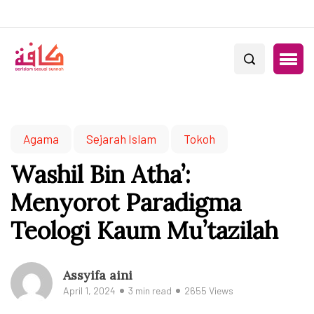
Agama
Sejarah Islam
Tokoh
Washil Bin Atha’:
Menyorot Paradigma
Teologi Kaum Mu’tazilah
Assyifa aini
April 1, 2024
3 min read
2655 Views