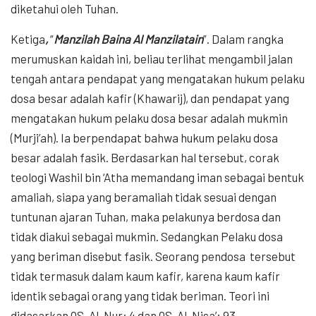
diketahui oleh Tuhan.
Ketiga
,
“
Manzilah Baina Al Manzilatain
”. Dalam rangka
merumuskan kaidah ini, beliau terlihat mengambil jalan
tengah antara pendapat yang mengatakan hukum pelaku
dosa besar adalah kafir (Khawarij), dan pendapat yang
mengatakan hukum pelaku dosa besar adalah mukmin
(Murji’ah). Ia berpendapat bahwa hukum pelaku dosa
besar adalah fasik. Berdasarkan hal tersebut, corak
teologi Washil bin ‘Atha memandang iman sebagai bentuk
amaliah, siapa yang beramaliah tidak sesuai dengan
tuntunan ajaran Tuhan, maka pelakunya berdosa dan
tidak diakui sebagai mukmin. Sedangkan Pelaku dosa
yang beriman disebut fasik. Seorang pendosa tersebut
tidak termasuk dalam kaum kafir, karena kaum kafir
identik sebagai orang yang tidak beriman. Teori ini
didasarkan QS. Al-Nur: 4 dan QS. Al-Nisa’: 93.