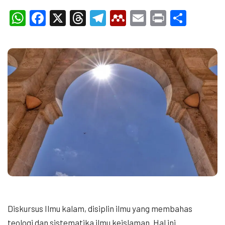
WhatsApp
Facebook
X
Threads
Telegram
Mendeley
Email
Print
Shar
Diskursus Ilmu kalam, disiplin ilmu yang membahas
teologi dan sistematika ilmu keislaman. Hal ini