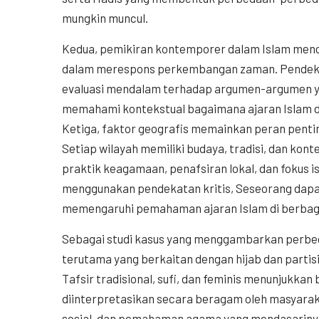
mungkin muncul.
Kedua, pemikiran kontemporer dalam Islam menc
dalam merespons perkembangan zaman. Pendekat
evaluasi mendalam terhadap argumen-argumen ya
memahami kontekstual bagaimana ajaran Islam d
Ketiga, faktor geografis memainkan peran pen
Setiap wilayah memiliki budaya, tradisi, dan ko
praktik keagamaan, penafsiran lokal, dan fokus 
menggunakan pendekatan kritis, Seseorang dapat
memengaruhi pemahaman ajaran Islam di berbaga
Sebagai studi kasus yang menggambarkan perbe
terutama yang berkaitan dengan hijab dan partis
Tafsir tradisional, sufi, dan feminis menunjukka
diinterpretasikan secara beragam oleh masyaraka
sosial, dan pemahaman agama yang mendasarinya. A