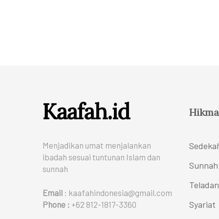
Kaafah.id
Hikma
Menjadikan umat menjalankan
Sedeka
ibadah sesuai tuntunan Islam dan
Sunnah
sunnah
Teladan
Email
: kaafahindonesia@gmail.com
Syariat
Phone :
+62 812-1817-3360