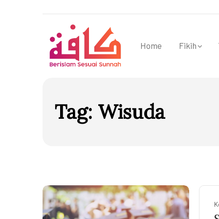
Home
Fikih
Tag:
Wisuda
K