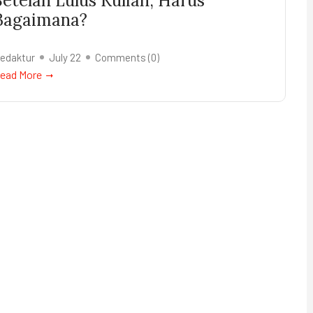
Setelah Lulus Kuliah, Harus
Bagaimana?
edaktur
July 22
Comments (
0
)
ead More