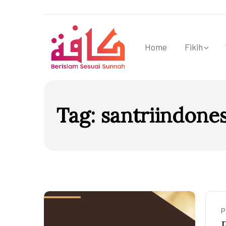
Home
Fikih
Tag:
santriindones
P