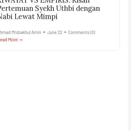
RIWAYAT VS EMPIRIS: Kisah
Pertemuan Syekh Uthbi dengan
Nabi Lewat Mimpi
hmad Misbakhul Amin
June 22
Comments (
0
)
ead More