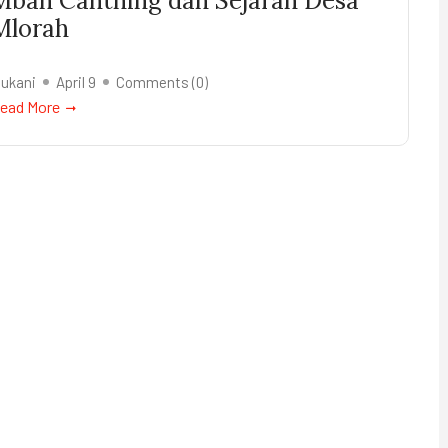
Mbah Canthing dan Sejarah Desa
Mlorah
ukani
April 9
Comments (
0
)
ead More