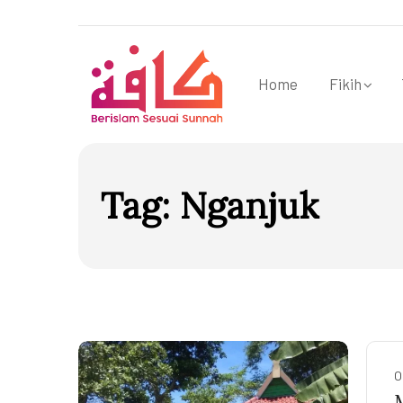
Home
Fikih
Tag:
Nganjuk
O