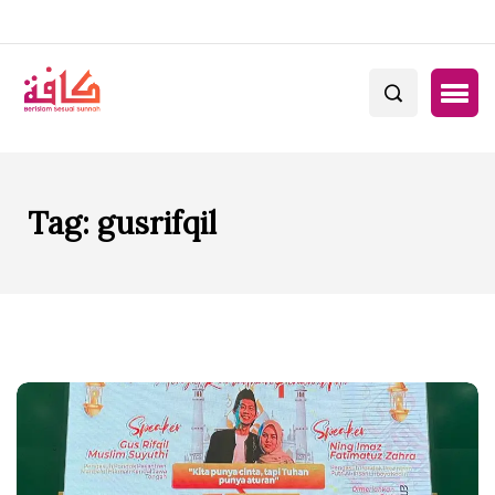
Tag:
gusrifqil