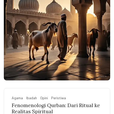
Agama
Ibadah
Opini
Peristiwa
Fenomenologi Qurban: Dari Ritual ke
Realitas Spiritual