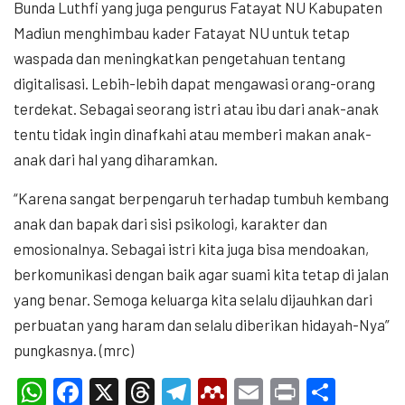
Bunda Luthfi yang juga pengurus Fatayat NU Kabupaten
Madiun menghimbau kader Fatayat NU untuk tetap
waspada dan meningkatkan pengetahuan tentang
digitalisasi. Lebih-lebih dapat mengawasi orang-orang
terdekat. Sebagai seorang istri atau ibu dari anak-anak
tentu tidak ingin dinafkahi atau memberi makan anak-
anak dari hal yang diharamkan.
“Karena sangat berpengaruh terhadap tumbuh kembang
anak dan bapak dari sisi psikologi, karakter dan
emosionalnya. Sebagai istri kita juga bisa mendoakan,
berkomunikasi dengan baik agar suami kita tetap di jalan
yang benar. Semoga keluarga kita selalu dijauhkan dari
perbuatan yang haram dan selalu diberikan hidayah-Nya”
pungkasnya. (mrc)
WhatsApp
Facebook
X
Threads
Telegram
Mendeley
Email
Print
Shar