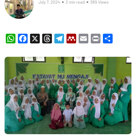
July 7, 2024
2 min read
389 Views
WhatsApp
Facebook
X
Threads
Telegram
Mendeley
Email
Print
Shar