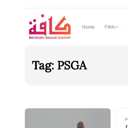
Home
Fikih
Tag:
PSGA
P