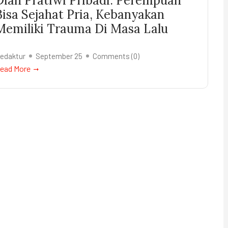
Dian Pratiwi Pribadi: Perempuan
Bisa Sejahat Pria, Kebanyakan
Memiliki Trauma Di Masa Lalu
edaktur
September 25
Comments (
0
)
ead More