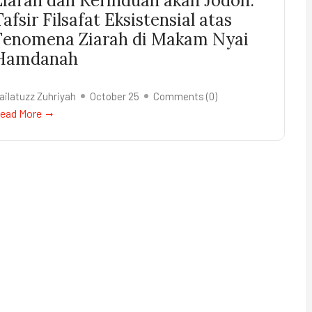
Ziarah dan Kerinduan akan Jodoh:
Tafsir Filsafat Eksistensial atas
Fenomena Ziarah di Makam Nyai
Hamdanah
ailatuzz Zuhriyah
October 25
Comments (
0
)
ead More