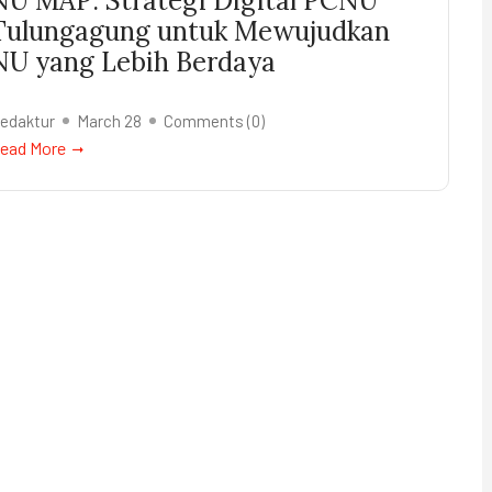
NU MAP: Strategi Digital PCNU
Tulungagung untuk Mewujudkan
NU yang Lebih Berdaya
edaktur
March 28
Comments (
0
)
ead More