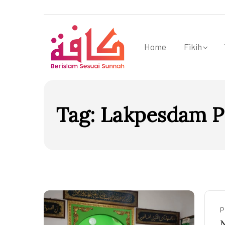
Home
Fikih
Tag:
Lakpesdam P
P