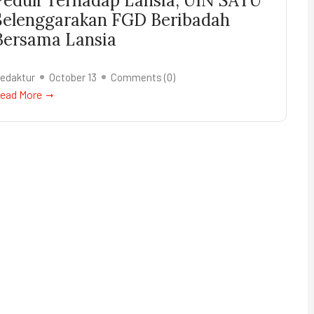
Peduli Terhadap Lansia, UIN SATU
Selenggarakan FGD Beribadah
Bersama Lansia
edaktur
October 13
Comments (
0
)
ead More