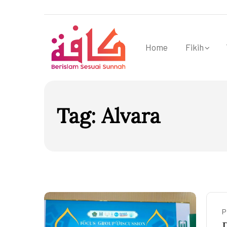
Home
Fikih
Tag:
Alvara
P