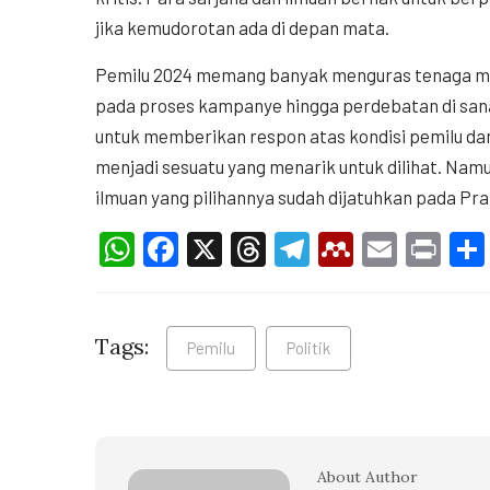
jika kemudorotan ada di depan mata.
Pemilu 2024 memang banyak menguras tenaga mula
pada proses kampanye hingga perdebatan di sana 
untuk memberikan respon atas kondisi pemilu dan
menjadi sesuatu yang menarik untuk dilihat. Namun
ilmuan yang pilihannya sudah dijatuhkan pada Pra
WhatsApp
Facebook
X
Threads
Telegram
Mendele
Email
Pri
Tags:
Pemilu
Politik
About Author