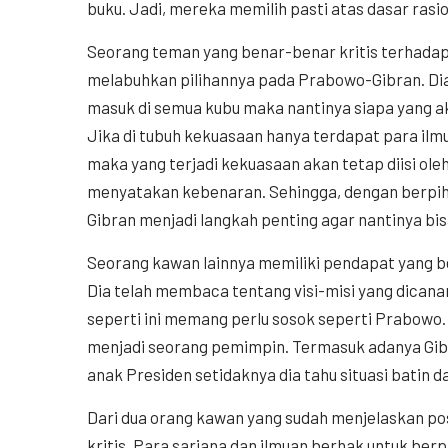
buku. Jadi, mereka memilih pasti atas dasar rasi
Seorang teman yang benar-benar kritis terhada
melabuhkan pilihannya pada Prabowo-Gibran. Dia
masuk di semua kubu maka nantinya siapa yang a
Jika di tubuh kekuasaan hanya terdapat para ilm
maka yang terjadi kekuasaan akan tetap diisi ole
menyatakan kebenaran. Sehingga, dengan berpih
Gibran menjadi langkah penting agar nantinya b
Seorang kawan lainnya memiliki pendapat yang 
Dia telah membaca tentang visi-misi yang dicana
seperti ini memang perlu sosok seperti Prabowo
menjadi seorang pemimpin. Termasuk adanya Gibr
anak Presiden setidaknya dia tahu situasi batin 
Dari dua orang kawan yang sudah menjelaskan po
kritis. Para sarjana dan ilmuan berhak untuk berp