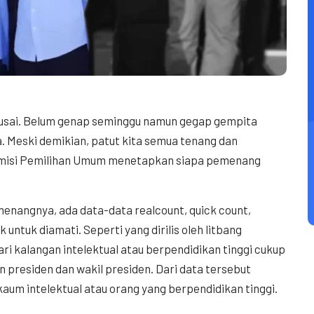
h usai. Belum genap seminggu namun gegap gempita
. Meski demikian, patut kita semua tenang dan
Komisi Pemilihan Umum menetapkan siapa pemenang
nangnya, ada data-data realcount, quick count,
untuk diamati. Seperti yang dirilis oleh litbang
i kalangan intelektual atau berpendidikan tinggi cukup
presiden dan wakil presiden. Dari data tersebut
aum intelektual atau orang yang berpendidikan tinggi.