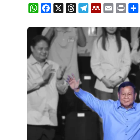
WhatsApp
Facebook
X
Threads
Telegram
Mendele
Email
Pri