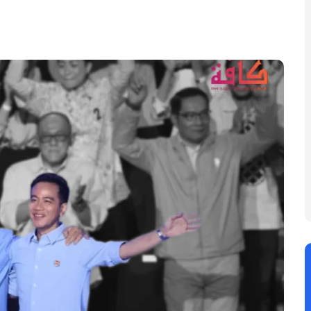
y
nt
Share