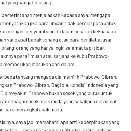
onal yang sangat matang.
p pemerintahan menjelaskan kepada saya, mengapa
 menyatakan jika para ilmuan tidak berdiaspora untuk
kan menjadi penyeimbang di dalam pusaran kekuasaan.
uan yang asal bapak senang atau para penjilat atasan
h orang-orang yang hanya ingin selamat tapi tidak
aknnya para ilmuan atau sarjana ke kubu Prabowo-
isa memberikan masukan dari dalam.
berbeda tentang mengapa dia memilih Prabowo-Gibran.
ngkan Prabowo-Gibran. Bagi dia, kondisi Indonesia yang
. Dia meyakini Prabowo bukan sosok yang buruk untuk
an sebagai sosok anak muda yang sekalipun dia adalah
dan cara merangkul anak muda.
sisinya, saya jadi memahami apa arti keberpihakan yang
ihak tapij jangan pernah lupa untuk bersuara lantang