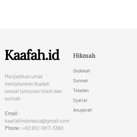
Kaafah.id
Hikmah
Sedekah
Menjadikan umat
Sunnah
menjalankan ibadah
Teladan
sesuai tuntunan Islam dan
sunnah
Syariat
Anugerah
Email
:
kaafahindonesia@gmail.com
Phone :
+62 812-1817-3360